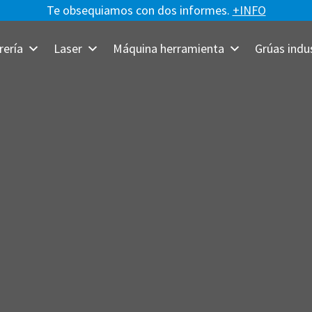
Te obsequiamos con dos informes.
+INFO
rería
Laser
Máquina herramienta
Grúas indus