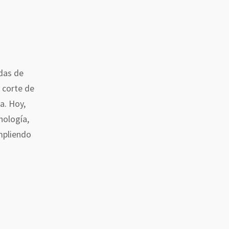
das de
 corte de
a. Hoy,
nología,
mpliendo