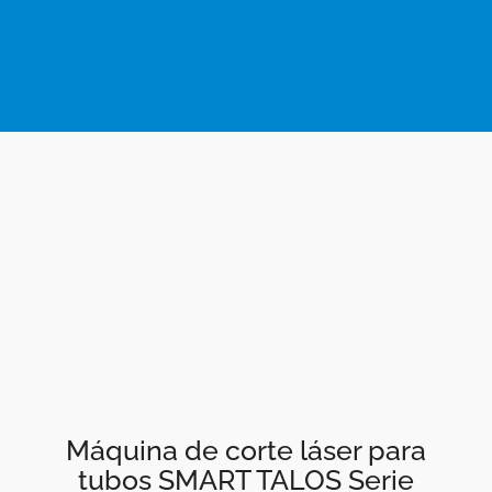
Saltar
al
contenido
Máquina de corte láser para
tubos SMART TALOS Serie