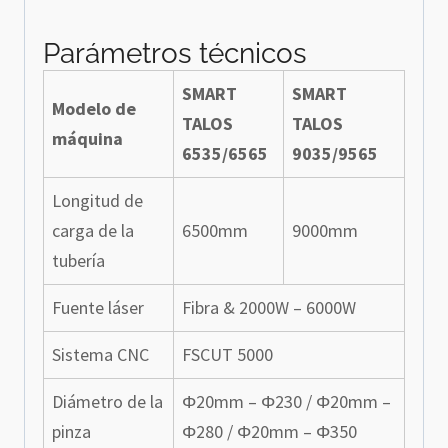
Parámetros técnicos
SMART
SMART
Modelo de
TALOS
TALOS
máquina
6535/6565
9035/9565
Longitud de
carga de la
6500mm
9000mm
tubería
Fuente láser
Fibra & 2000W – 6000W
Sistema CNC
FSCUT 5000
Diámetro de la
Φ20mm – Φ230 / Φ20mm –
pinza
Φ280 / Φ20mm – Φ350